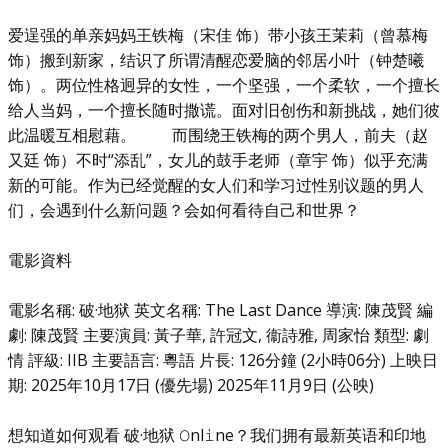
爱逞强的单亲妈妈王铁梅（宋佳 饰）带小孩王茉莉（曾慕梅
饰）搬到新家，结识了所谓清醒恋爱脑的邻居小叶（钟楚曦
饰）。两位性格迥异的女性，一个坚强，一个柔软，一个擅长
给人当妈，一个擅长随时撒谎。面对旧创伤和新挑战，她们彼
此温暖互相慰藉。 而围绕王铁梅的两个男人，前夫（赵
又廷 饰）不时“添乱”，女儿的鼓手老师（章宇 饰）似乎充满
新的可能。作为已经觉醒的女人们和学习过性别议题的男人
们，会遇到什么新问题？会如何看待自己和世界？
電影資料
電影名稱: 破·地狱 英文名稱: The Last Dance 導演: 陳茂賢 編
劇: 陳茂賢 主要演員: 黃子華, 許冠文, 衞詩雅, 周家怡 類型: 劇
情 評級: IIB 主要語言: 粵語 片長: 126分鐘 (2小時06分) 上映日
期: 2025年10月17日 (優先場) 2025年11月9日 (公映)
想知道如何观看 破·地狱 𝙾nl𝚒ne？我们拥有最新英语和印地