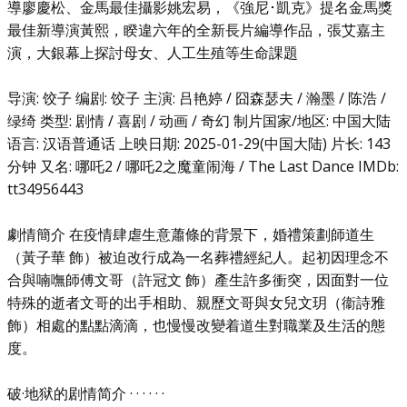
導廖慶松、金馬最佳攝影姚宏易，《強尼･凱克》提名金馬獎
最佳新導演黃熙，睽違六年的全新長片編導作品，張艾嘉主
演，大銀幕上探討母女、人工生殖等生命課題
导演: 饺子 编剧: 饺子 主演: 吕艳婷 / 囧森瑟夫 / 瀚墨 / 陈浩 /
绿绮 类型: 剧情 / 喜剧 / 动画 / 奇幻 制片国家/地区: 中国大陆
语言: 汉语普通话 上映日期: 2025-01-29(中国大陆) 片长: 143
分钟 又名: 哪吒2 / 哪吒2之魔童闹海 / The Last Dance IMDb:
tt34956443
劇情簡介 在疫情肆虐生意蕭條的背景下，婚禮策劃師道生
（黃子華 飾）被迫改行成為一名葬禮經紀人。起初因理念不
合與喃嘸師傅文哥（許冠文 飾）產生許多衝突，因面對一位
特殊的逝者文哥的出手相助、親歷文哥與女兒文玥（衞詩雅
飾）相處的點點滴滴，也慢慢改變着道生對職業及生活的態
度。
破·地狱的剧情简介 · · · · · ·